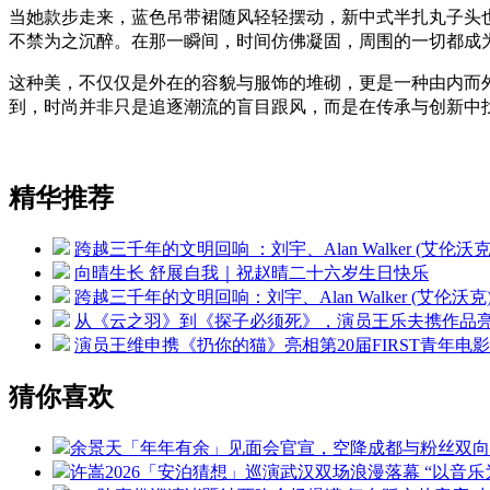
当她款步走来，蓝色吊带裙随风轻轻摆动，新中式半扎丸子头
不禁为之沉醉。在那一瞬间，时间仿佛凝固，周围的一切都成
这种美，不仅仅是外在的容貌与服饰的堆砌，更是一种由内而
到，时尚并非只是追逐潮流的盲目跟风，而是在传承与创新中
精华推荐
跨越三千年的文明回响 ：刘宇、Alan Walker (艾
向晴生长 舒展自我｜祝赵晴二十六岁生日快乐
跨越三千年的文明回响：刘宇、Alan Walker (艾
从《云之羽》到《探子必须死》，演员王乐夫携作品亮相
演员王维申携《扔你的猫》亮相第20届FIRST青年
猜你喜欢
余景天「年年有余」见面会官宣，空降成都与粉丝双向
许嵩2026「安泊猜想」巡演武汉双场浪漫落幕 “以音乐