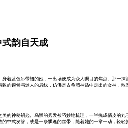
中式韵自天成
，身着蓝色吊带裙的她，一出场便成为众人瞩目的焦点。那一抹
精致的锁骨与迷人的肩线，仿佛是古希腊神话中走出的女神，散
之美的神秘钥匙。乌黑的秀发被巧妙地梳理，一半挽成俏皮的丸
致的中式发簪，或是一条飘逸的丝带，随着她的一举一动，轻轻