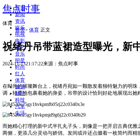
焦点时事
首页
新闻
资讯
体育
娱乐
首页
>
体育
正文
电视
电影
祝绪丹吊带蓝裙造型曝光，新
综艺
音乐
明星
2024-11-13
21:17:22
来源：
焦点时事
时尚
红人
体育
在时尚的璀璨舞台上，祝绪丹宛如一颗散发着独特魅力的明珠
旅游
调，轻柔地包裹着她的身姿，吊带的设计恰到好处地展现出她
财经
科技
汽车
生活
而她精心打理的新中式半扎丸子头，则像是一把开启古典优雅
两侧，更添几分灵动与娇俏。发间或许还点缀着一枚简约而精