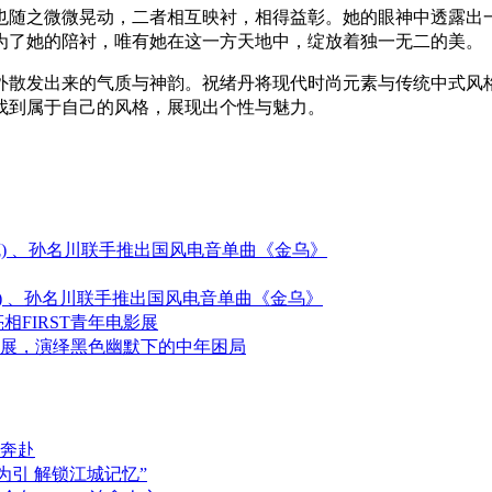
也随之微微晃动，二者相互映衬，相得益彰。她的眼神中透露出
为了她的陪衬，唯有她在这一方天地中，绽放着独一无二的美。
外散发出来的气质与神韵。祝绪丹将现代时尚元素与传统中式风
找到属于自己的风格，展现出个性与魅力。
伦沃克) 、孙名川联手推出国风电音单曲《金乌》
伦沃克) 、孙名川联手推出国风电音单曲《金乌》
FIRST青年电影展
电影展，演绎黑色幽默下的中年困局
奔赴
为引 解锁江城记忆”