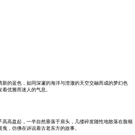
清新的蓝色，如同深邃的海洋与澄澈的天空交融而成的梦幻色
发着优雅而迷人的气息。
子高高盘起，一半自然垂落于肩头，几缕碎发随性地散落在脸颊
摇曳，仿佛在诉说着古老东方的故事。